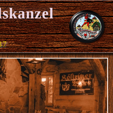
lskanzel
37