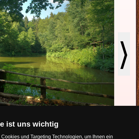
⟩
hr er in die Luft, brach der Frechen das Genick und rupfte
e ist uns wichtig
hinab und suchte in den Fluten der Werra sein Höllengrab.
ese seltsame Geschichte erfuhr nannte diesen Felsen von
Cookies und Targeting Technologien, um Ihnen ein