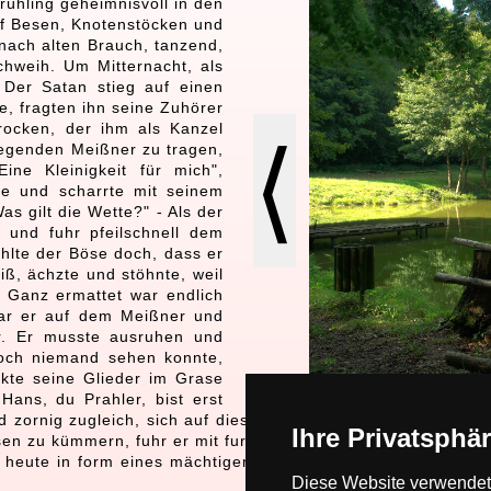
Frühling geheimnisvoll in den
uf Besen, Knotenstöcken und
nach alten Brauch, tanzend,
chweih. Um Mitternacht, als
Der Satan stieg auf einen
te, fragten ihn seine Zuhörer
rocken, der ihm als Kanzel
⟨
iegenden Meißner zu tragen,
ne Kleinigkeit für mich",
se und scharrte mit seinem
s gilt die Wette?" - Als der
 und fuhr pfeilschnell dem
ühlte der Böse doch, dass er
eiß, ächzte und stöhnte, weil
 Ganz ermattet war endlich
war er auf dem Meißner und
r. Er musste ausruhen und
doch niemand sehen konnte,
ckte seine Glieder im Grase
Hans, du Prahler, bist erst
d zornig zugleich, sich auf diese Weise ertappt zu sehen, fu
Ihre Privatsphär
en zu kümmern, fuhr er mit furchtbarem Getöse in die Tiefe 
h heute in form eines mächtigen Hufeisens. Das Volk, das di
Diese Website verwendet 