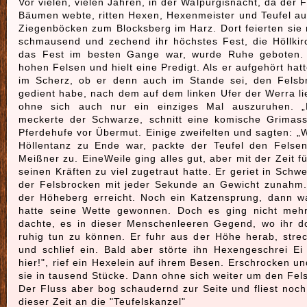
Vor vielen, vielen Jahren, in der Walpurgisnacht, da der 
Bäumen webte, ritten Hexen, Hexenmeister und Teufel a
Ziegenböcken zum Blocksberg im Harz. Dort feierten sie 
schmausend und zechend ihr höchstes Fest, die Höllkir
das Fest im besten Gange war, wurde Ruhe geboten. 
hohen Felsen und hielt eine Predigt. Als er aufgehört hat
im Scherz, ob er denn auch im Stande sei, den Felsb
gedient habe, nach dem auf dem linken Ufer der Werra l
ohne sich auch nur ein einziges Mal auszuruhen. „Ei
meckerte der Schwarze, schnitt eine komische Grimas
Pferdehufe vor Übermut. Einige zweifelten und sagten: „Wa
Höllentanz zu Ende war, packte der Teufel den Felsen
Meißner zu. EineWeile ging alles gut, aber mit der Zeit f
seinen Kräften zu viel zugetraut hatte. Er geriet in Schw
der Felsbrocken mit jeder Sekunde an Gewicht zunahm.
der Höheberg erreicht. Noch ein Katzensprung, dann 
hatte seine Wette gewonnen. Doch es ging nicht meh
dachte, es in dieser Menschenleeren Gegend, wo ihr 
ruhig tun zu können. Er fuhr aus der Höhe herab, stre
und schlief ein. Bald aber störte ihn Hexengeschrei Ei 
hier!", rief ein Hexelein auf ihrem Besen. Erschrocken un
sie in tausend Stücke. Dann ohne sich weiter um den Fels
Der Fluss aber bog schaudernd zur Seite und fliest noc
dieser Zeit an die "Teufelskanzel"