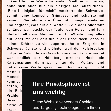
linken Ufer der Werra liegenden Meißner zu tragen,
ohne sich auch nur ein einziges Mal auszuruhen.
„Eine Kleinigkeit für mich", meckerte der Schwarze,
schnitt eine komische Grimasse und scharrte mit
seinem Pferdehufe vor Übermut. Einige zweifelten
und sagten: „Was gilt die Wette?" - Als der Höllentanz
zu Ende war, packte der Teufel den Felsen und fuhr
pfeilschnell dem Meißner zu. EineWeile ging alles
gut, aber mit der Zeit fühlte der Böse doch, dass er
seinen Kräften zu viel zugetraut hatte. Er geriet in
Schweiß, ächzte und stöhnte, weil der Felsbrocken
mit jeder Sekunde an Gewicht zunahm. Ganz ermattet
war endlich der Höheberg erreicht. Noch ein
Katzensprung, dann war er auf dem Meißner und
hatte seine Wette gewonnen. Doch es ging nicht
mehr. Er musste ausruhen und dachte, es in dieser
Menschenleeren Gegend, wo ihr doch niemand sehen
konnte, ruhig tun zu können. Er fuhr aus der Höhe
Ihre Privatsphäre ist
herab, streckte seine Glieder im Grase und schlief
uns wichtig
ein. Bald aber störte ihn Hexengeschrei Ei Hans, du
Prahler, bist erst hier!", rief ein Hexelein auf ihrem
Besen. Erschrocken und zornig zugleich, sich auf
Diese Website verwendet Cookies
diese Weise ertappt zu sehen, fuhr er in die Luft,
und Targeting Technologien, um Ihnen
brach der Frechen das Genick und rupfte sie in