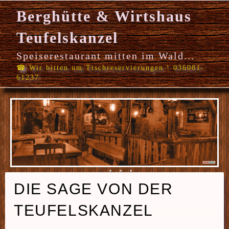
Berghütte & Wirtshaus
Teufelskanzel
Speiserestaurant mitten im Wald...
☎ Wir bitten um Tischreservierungen ! 036081-
61237
DIE SAGE VON DER
TEUFELSKANZEL